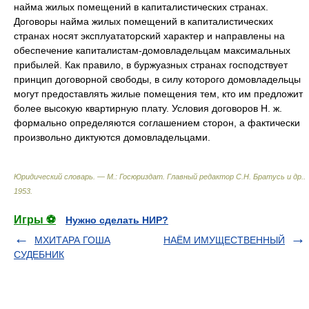
найма жилых помещений в капиталистических странах.
Договоры найма жилых помещений в капиталистических
странах носят эксплуататорский характер и направлены на
обеспечение капиталистам-домовладельцам максимальных
прибылей. Как правило, в буржуазных странах господствует
принцип договорной свободы, в силу которого домовладельцы
могут предоставлять жилые помещения тем, кто им предложит
более высокую квартирную плату. Условия договоров Н. ж.
формально определяются соглашением сторон, а фактически
произвольно диктуются домовладельцами.
Юридический словарь. — М.: Госюриздат
.
Главный редактор С.Н. Братусь и др.
.
1953
.
Игры ⚽
Нужно сделать НИР?
МХИТАРА ГОША
НАЁМ ИМУЩЕСТВЕННЫЙ
СУДЕБНИК